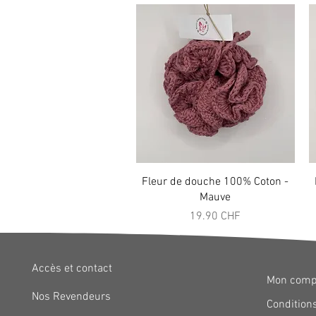
Aperçu rapide
Fleur de douche 100% Coton -
Mauve
Prix
19.90 CHF
Accès et contact
Mon comp
Nos Revendeurs
Conditions