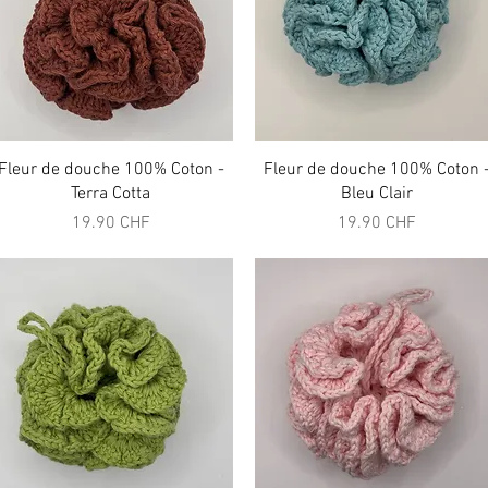
Aperçu rapide
Aperçu rapide
Fleur de douche 100% Coton -
Fleur de douche 100% Coton 
Terra Cotta
Bleu Clair
Prix
Prix
19.90 CHF
19.90 CHF