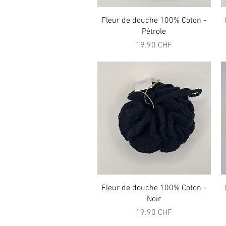
Aperçu rapide
Fleur de douche 100% Coton -
Pétrole
Prix
19.90 CHF
Aperçu rapide
Fleur de douche 100% Coton -
Noir
Prix
19.90 CHF