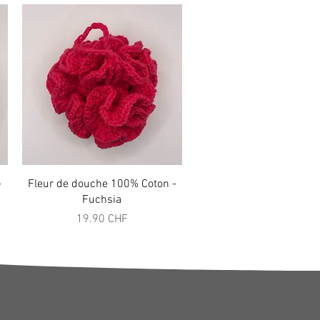
Aperçu rapide
-
Fleur de douche 100% Coton -
Fuchsia
Prix
19.90 CHF