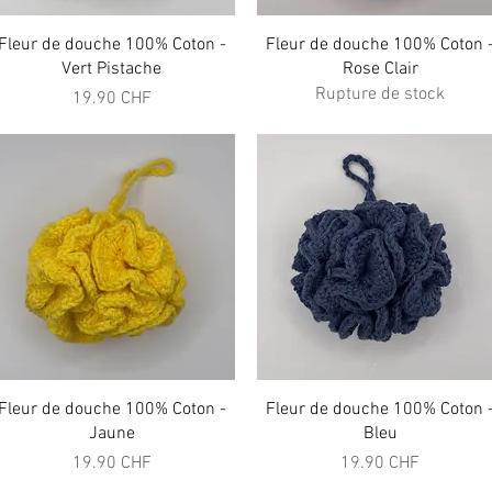
Aperçu rapide
Aperçu rapide
Fleur de douche 100% Coton -
Fleur de douche 100% Coton 
Vert Pistache
Rose Clair
Rupture de stock
Prix
19.90 CHF
Aperçu rapide
Aperçu rapide
Fleur de douche 100% Coton -
Fleur de douche 100% Coton 
Jaune
Bleu
Prix
Prix
19.90 CHF
19.90 CHF