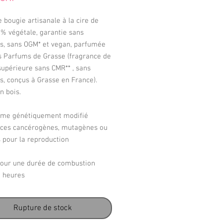
e bougie artisanale à la cire de
0% végétale, garantie sans
es, sans OGM* et vegan, parfumée
s Parfums de Grasse (fragrance de
supérieure sans CMR** , sans
s, conçus à Grasse en France).
n bois.
sme génétiquement modifié
nces cancérogènes, mutagènes ou
 pour la reproduction
pour une durée de combustion
0 heures
Rupture de stock