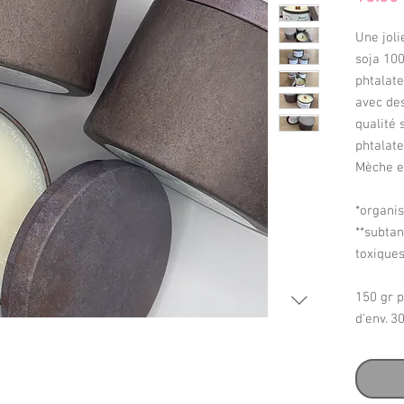
Une joli
soja 10
phtalat
avec de
qualité 
phtalate
Mèche e
*organi
**subta
toxiques
150 gr 
d'env. 3