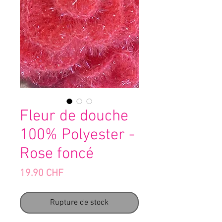
Fleur de douche
100% Polyester -
Rose foncé
Prix
19.90 CHF
Rupture de stock