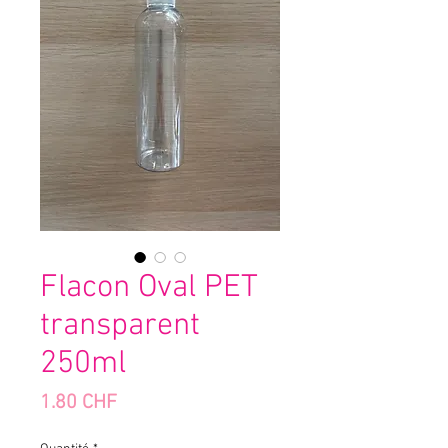
Flacon Oval PET
transparent
250ml
Prix
1.80 CHF