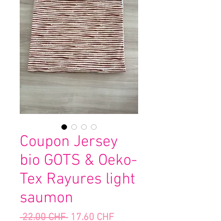
Coupon Jersey
bio GOTS & Oeko-
Tex Rayures light
saumon
Prix
Prix
 22.00 CHF 
17.60 CHF