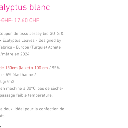
alyptus blanc
Prix
Prix
 CHF 
17.60 CHF
original
promotionnel
Coupon de tissu Jersey bio GOTS &
x Ecalyptus Leaves - Designed by
abrics - Europe (Turquie) Acheté
-/mètre en 2024.
de 150cm (laize) x 100 cm
/ 95%
o - 5% élasthanne /
00gr/m2
 en machine à 30°C, pas de sèche-
epassage faible température.
le doux, idéal pour la confection de
ts.
*