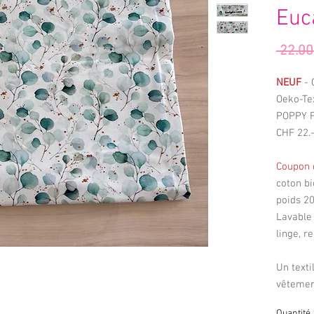
Euc
 22.00
NEUF
- 
Oeko-Te
POPPY F
CHF 22.
Coupon 
coton bi
poids 2
Lavable
linge, r
Un texti
vêtemen
Quantité