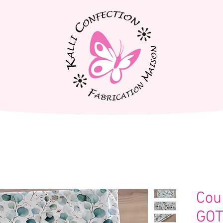
Cou
GOT