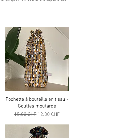
Aperçu rapide
Pochette à bouteille en tissu -
Gouttes moutarde
el
Prix original
Prix promotionnel
15.00 CHF
12.00 CHF