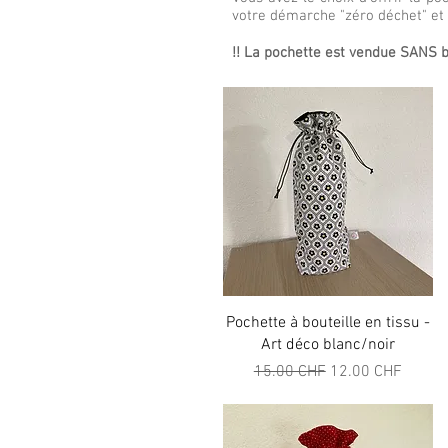
votre démarche "zéro déchet" et r
!! La pochette est vendue SANS bo
Aperçu rapide
Pochette à bouteille en tissu -
Art déco blanc/noir
Prix original
Prix promotionne
15.00 CHF
12.00 CHF