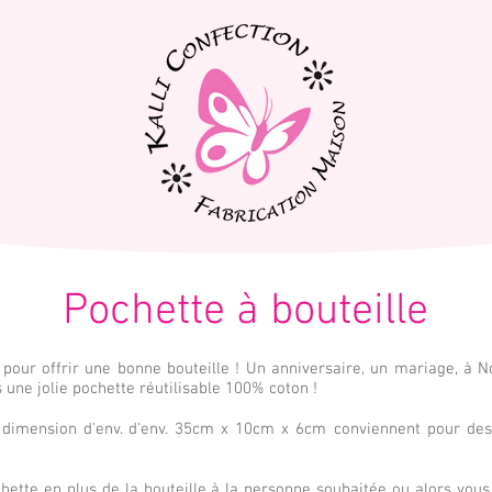
Pochette à bouteille
our offrir une bonne bouteille ! Un anniversaire, un mariage, à Noë
s une jolie pochette réutilisable 100% coton !
e dimension d'env. d'env. 35cm x 10cm x 6cm conviennent pour des 
ochette en plus de la bouteille à la personne souhaitée ou alors vou