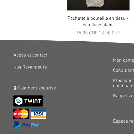
Aperçu rapide
Pochette à bouteille en tissu -
Feuillage blanc
Prix original
Prix promotionne
15.00 CHF
12.00 CHF
Accès et contact
Mon comp
Nos Revendeurs
Conditions
Précautio
contenants
🔒 Paiement sécurisé
Rappels d
Espace re