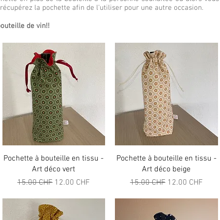
écupérez la pochette afin de l'utiliser pour une autre occasion.
uteille de vin!!
Aperçu rapide
Aperçu rapide
Pochette à bouteille en tissu -
Pochette à bouteille en tissu -
Art déco vert
Art déco beige
l
Prix original
Prix promotionnel
Prix original
Prix promotionn
15.00 CHF
12.00 CHF
15.00 CHF
12.00 CHF