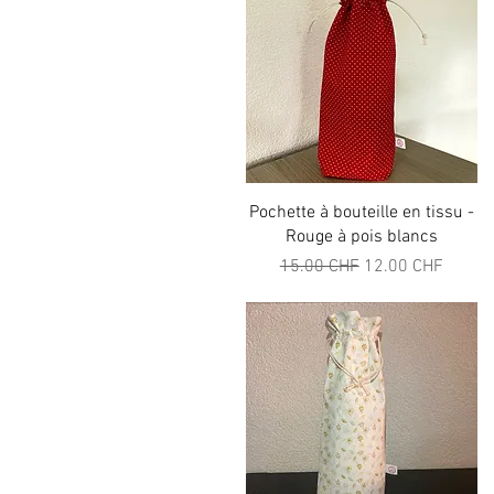
Aperçu rapide
Pochette à bouteille en tissu -
Rouge à pois blancs
Prix original
Prix promotionne
15.00 CHF
12.00 CHF