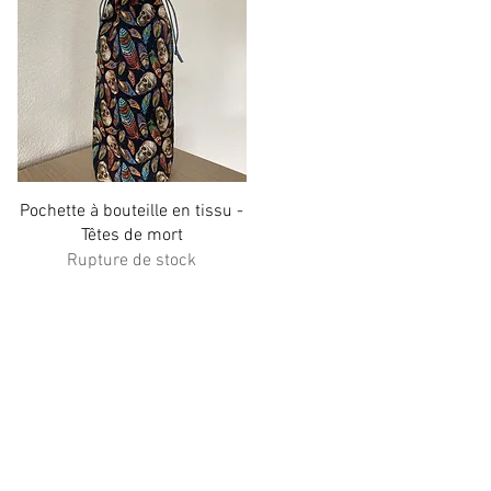
Aperçu rapide
Pochette à bouteille en tissu -
Têtes de mort
Rupture de stock
el