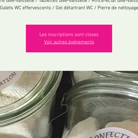
e lave-vaisselle / Tablettes lave-vaisselle / Rince-éclat lave-vaiss
Galets WC effervescents / Gel détartrant WC / Pierre de nettoyag
Les inscriptions sont closes
Voir autres événements