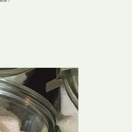
elle /
e