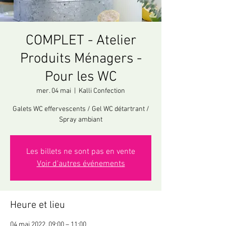
COMPLET - Atelier
Produits Ménagers -
Pour les WC
mer. 04 mai
  |  
Kalli Confection
Galets WC effervescents / Gel WC détartrant /
Spray ambiant
Les billets ne sont pas en vente
Voir d'autres événements
Heure et lieu
04 mai 2022, 09:00 – 11:00