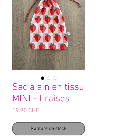
Sac à ain en tissu
MINI - Fraises
Prix
19.90 CHF
Rupture de stock