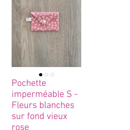
Pochette
imperméable S -
Fleurs blanches
sur fond vieux
rose