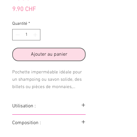
Prix
9.90 CHF
Quantité
*
Ajouter au panier
Pochette imperméable idéale pour
un shampoing ou savon solide, des
billets ou pièces de monnaies,...
Utilisation :
Introduire l'objet choisi dans la pochette
Composition :
et emportez-les où vous voulez !
Lavable à 30°C avec des coloris
100% coton bio pour le tissu extérieur,
similaires. Pas de séchoir.