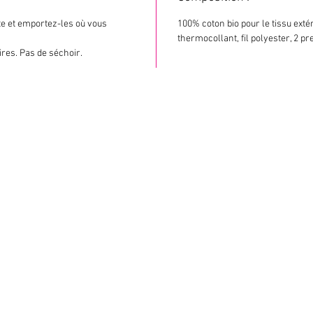
tte et emportez-les où vous
100% coton bio pour le tissu extér
thermocollant, fil polyester, 2 p
ires. Pas de séchoir.