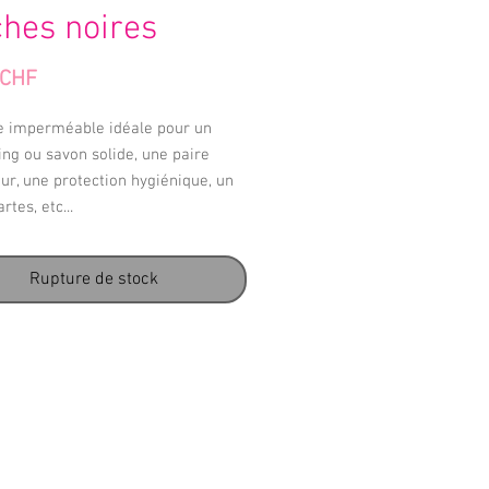
ches noires
Prix
 CHF
e imperméable idéale pour un
ng ou savon solide, une paire
ur, une protection hygiénique, un
rtes, etc...
Rupture de stock