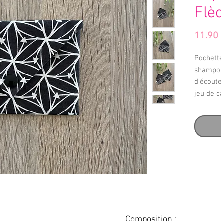
Flè
11.90
Pochett
shampoi
d'écoute
jeu de ca
Composition :