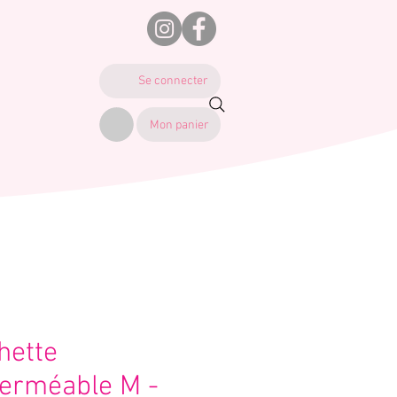
Se connecter
Mon panier
hette
erméable M -