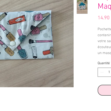
Maq
14.90
Pochett
contenir
votre sa
écouteur
un masqu
Quantité