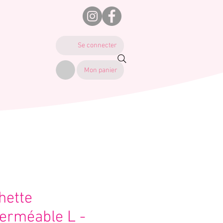
Se connecter
Mon panier
hette
erméable L -