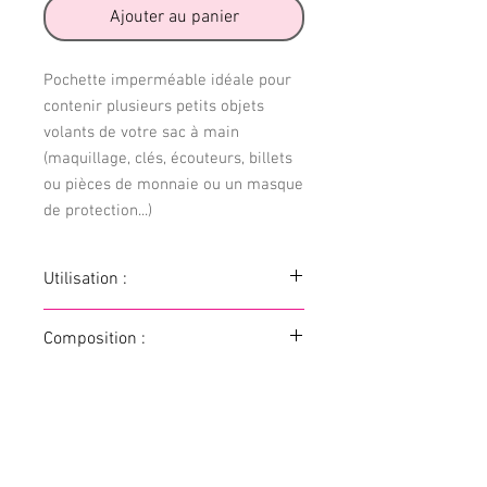
Ajouter au panier
Pochette imperméable idéale pour
contenir plusieurs petits objets
volants de votre sac à main
(maquillage, clés, écouteurs, billets
ou pièces de monnaie ou un masque
de protection...)
Utilisation :
Introduire l'objet choisi dans la pochette
Composition :
et emportez-les où vous voulez !
Lavable à 30°C avec des coloris
100% coton bio pour le tissu extérieur,
similaires. Pas de séchoir.
Eco-PUL pour l'intérieur,
thermocollant, fil polyester, 2 pressions
résines.