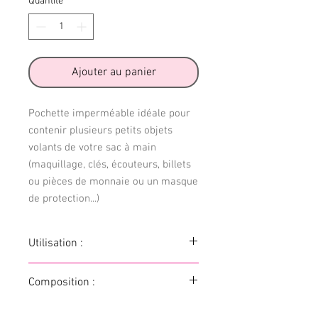
Quantité
*
Ajouter au panier
Pochette imperméable idéale pour
contenir plusieurs petits objets
volants de votre sac à main
(maquillage, clés, écouteurs, billets
ou pièces de monnaie ou un masque
de protection...)
Utilisation :
Introduire l'objet choisi dans la pochette
Composition :
et emportez-les où vous voulez !
Lavable à 30°C avec des coloris
100% coton bio pour le tissu extérieur,
similaires. Pas de séchoir.