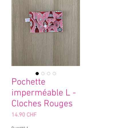
Pochette
imperméable L -
Cloches Rouges
Prix
14.90 CHF