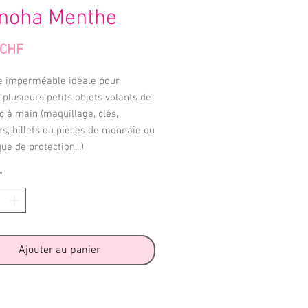
noha Menthe
Prix
 CHF
e imperméable idéale pour
 plusieurs petits objets volants de
c à main (maquillage, clés,
s, billets ou pièces de monnaie ou
e de protection...)
*
Ajouter au panier