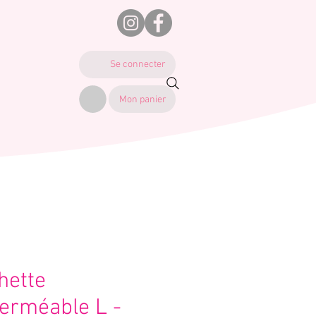
Se connecter
Mon panier
hette
erméable L -