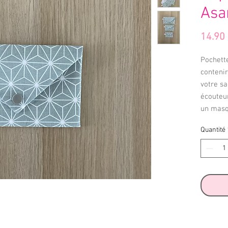
Asa
14.90
Pochett
contenir
votre sa
écouteur
un masqu
Quantité