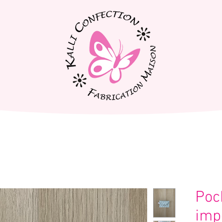
Poc
imp