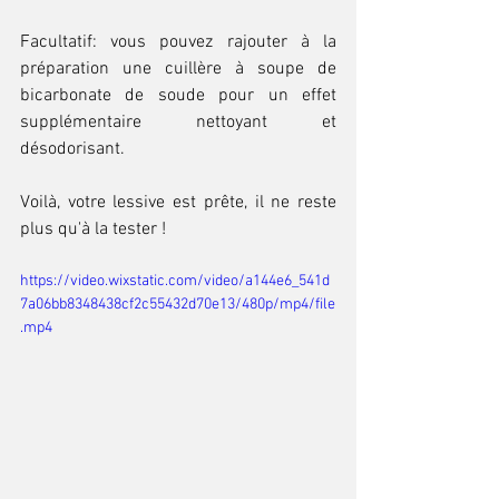
Facultatif: vous pouvez rajouter à la 
préparation une cuillère à soupe de 
bicarbonate de soude pour un effet 
supplémentaire nettoyant et 
désodorisant.
Voilà, votre lessive est prête, il ne reste 
plus qu'à la tester ! 
https://video.wixstatic.com/video/a144e6_541d
7a06bb8348438cf2c55432d70e13/480p/mp4/file
.mp4